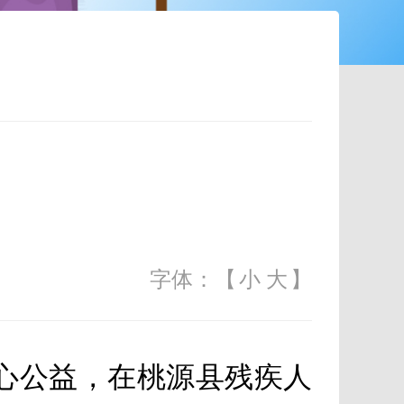
字体：【
小
大
】
心公益，在桃源县残疾人