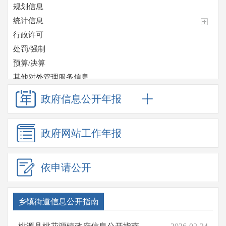
规划信息
统计信息
行政许可
处罚/强制
预算/决算
其他对外管理服务信息
收费项目
政府信息
公开年报
政府采购
重大项目
政府网站
工作年报
重点领域信息公开
应急管理
监督检查情况
依申请公开
招考信息
其他法定信息
乡镇街道信息公开指南
桃源县基层政务公开