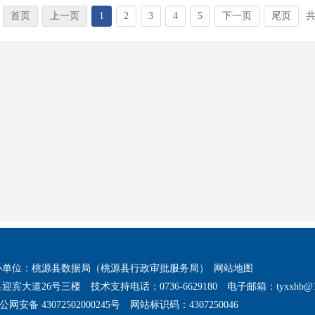
首页
上一页
1
2
3
4
5
下一页
尾页
共
办单位：桃源县数据局（桃源县行政审批服务局）
网站地图
迎宾大道26号三楼
技术支持电话：0736-6629180
电子邮箱：tyxxhb@1
公网安备 43072502000245号
网站标识码：4307250046