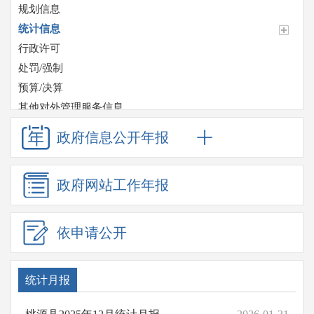
规划信息
统计信息
行政许可
处罚/强制
预算/决算
其他对外管理服务信息
收费项目
政府信息
公开年报
政府采购
重大项目
政府网站
工作年报
重点领域信息公开
应急管理
监督检查情况
依申请公开
招考信息
其他法定信息
统计月报
桃源县基层政务公开