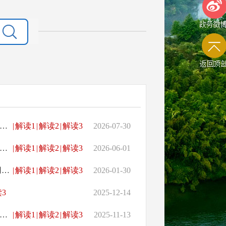
政务微
返回顶
县城市管理和综合执法局关于印发《桃源县城市综合管理行政处罚裁量权基准》的通知
|
解读1
|
解读2
|
解读3
2026-07-30
城市管理和综合执法局关于印发《桃源县城市综合管理行政处罚裁量权基准（人行道违法停放机动车方面）》的通知
|
解读1
|
解读2
|
解读3
2026-06-01
桃源县财政局 国家税务总局桃源县税务局关于明确城镇土地使用税地段等级税额标准和征收范围的通告
|
解读1
|
解读2
|
解读3
2026-01-30
3
2025-12-14
县人民政府办公室关于印发《桃源县城乡供水保供促稳应急预案》的通知
|
解读1
|
解读2
|
解读3
2025-11-13