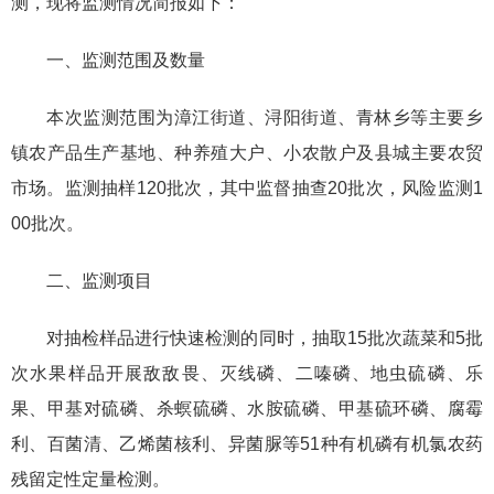
测，现将监测情况简报如下：
一、监测范围及数量
本次监测范围为漳江街道、浔阳街道、青林乡等主要乡
镇农产品生产基地、种养殖大户、小农散户及县城主要农贸
市场。监测抽样120批次，其中监督抽查20批次，风险监测1
00批次。
二、监测项目
对抽检样品进行快速检测的同时，抽取15批次蔬菜和5批
次水果样品开展敌敌畏、灭线磷、二嗪磷、地虫硫磷、乐
果、甲基对硫磷、杀螟硫磷、水胺硫磷、甲基硫环磷、腐霉
利、百菌清、乙烯菌核利、异菌脲等51种有机磷有机氯农药
残留定性定量检测。