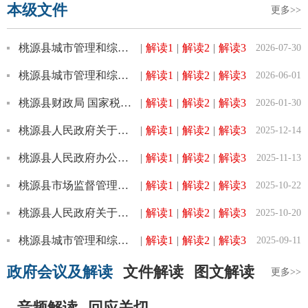
本级文件
更多>>
桃源县城市管理和综合执法局关于印发《桃源县城市综合管理行政处罚裁量权基准》的通知
|
解读1
|
解读2
|
解读3
2026-07-30
桃源县城市管理和综合执法局关于印发《桃源县城市综合管理行政处罚裁量权基准（人行道违法停放机动车方面...
|
解读1
|
解读2
|
解读3
2026-06-01
桃源县财政局 国家税务总局桃源县税务局关于明确城镇土地使用税地段等级税额标准和征收范围的通告
|
解读1
|
解读2
|
解读3
2026-01-30
桃源县人民政府关于禁止燃放烟花爆竹的通告
|
解读1
|
解读2
|
解读3
2025-12-14
桃源县人民政府办公室关于印发《桃源县城乡供水保供促稳应急预案》的通知
|
解读1
|
解读2
|
解读3
2025-11-13
桃源县市场监督管理局关于印发《行政处罚裁量权基准适用细则（暂行）》的通知
|
解读1
|
解读2
|
解读3
2025-10-22
桃源县人民政府关于发布森林防火令的通告
|
解读1
|
解读2
|
解读3
2025-10-20
桃源县城市管理和综合执法局关于废止《关于整治小区顶楼平台“圈地占用”的通告》（桃城执发【2021】5号...
|
解读1
|
解读2
|
解读3
2025-09-11
政府会议及解读
文件解读
图文解读
更多>>
音频解读
回应关切