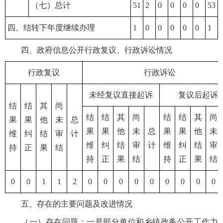
（七）总计
51
2
0
0
0
0
53
四、结转下年度继续办理
1
0
0
0
0
0
1
四、政府信息公开行政复议、行政诉讼情况
行政复议
行政诉讼
未经复议直接起诉
复议后起诉
结
结
其
尚
结
结
其
尚
结
结
其
尚
果
果
他
未
总
果
果
他
未
总
果
果
他
未
维
纠
结
审
计
维
纠
结
审
计
维
纠
结
审
持
正
果
结
持
正
果
结
持
正
果
结
0
0
1
1
2
0
0
0
0
0
0
0
0
0
五、存在的主要问题及改进情况
（一）存在问题：一是部分单位和乡镇政务公开工作力