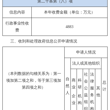
第二十条第（八）项
信息内容
本年收费金额（单位：万元）
行政事业性收
4883
费
三、收到和处理政府信息公开申请情况
申请人情况
法人或其他组织
（本列数据的勾稽关系为：第一
社
法
自
商
科
项加第二项之和，等于第三项加
会
律
总
然
业
研
第四项之和）
公
服
其
计
人
益
务
他
企
机
组
机
业
构
织
构