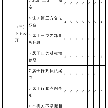
3.危及“三安全一稳
0
0
0
0
0
0
0
定”
4.保护第三方合法
2
0
0
0
0
0
2
权益
（三）
不予公
5.属于三类内部事
0
0
0
0
0
0
0
开
务信息
6.属于四类过程性
2
0
0
0
0
0
2
信息
7.属于行政执法案
0
0
0
0
0
0
0
卷
8.属于行政查询事
0
0
0
0
0
0
0
项
1.本机关不掌握相