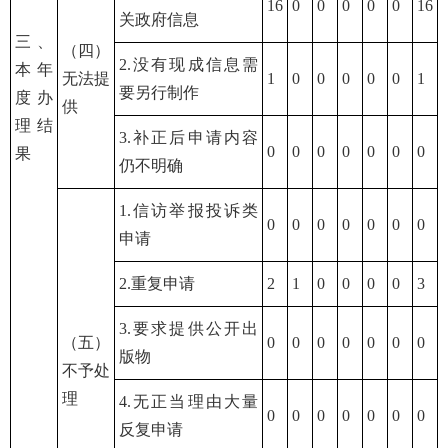
16
0
0
0
0
0
16
关政府信息
三、
（四）
2.没有现成信息需
本年
无法提
1
0
0
0
0
0
1
要另行制作
度办
供
理结
3.补正后申请内容
0
0
0
0
0
0
0
果
仍不明确
1.信访举报投诉类
0
0
0
0
0
0
0
申请
2.重复申请
2
1
0
0
0
0
3
3.要求提供公开出
（五）
0
0
0
0
0
0
0
版物
不予处
理
4.无正当理由大量
0
0
0
0
0
0
0
反复申请