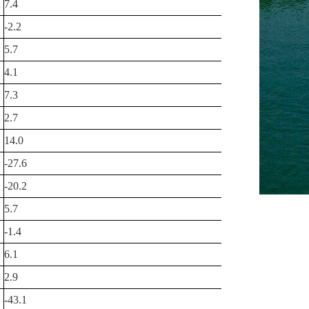
7.4
-2.2
5.7
4.1
7.3
2.7
14.0
-27.6
-20.2
5.7
-1.4
6.1
2.9
-43.1