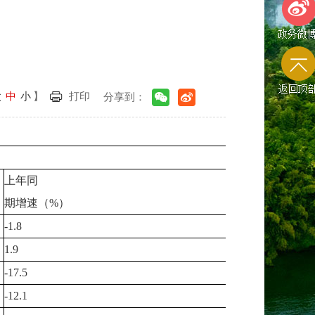
政务微
大
中
小
】
打印
分享到：
返回顶
上年同
期增速（%）
-1.8
1.9
-17.5
-12.1