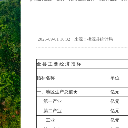
2025-09-01 16:32
来源：桃源县统计局
全 县 主 要 经 济 指 标
指标名称
单位
一、地区生产总值★
亿元
第一产业
亿元
第二产业
亿元
工业
亿元