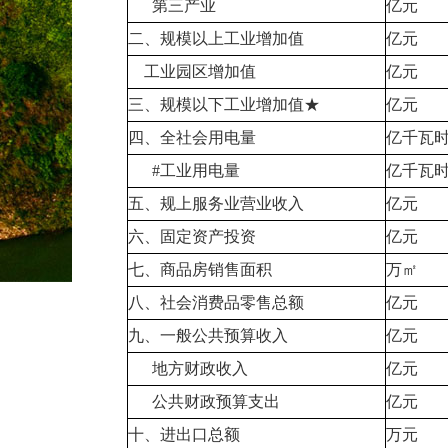
第三产业
亿元
二、规模以上工业增加值
亿元
工业园区增加值
亿元
三、规模以下工业增加值★
亿元
四、全社会用电量
亿千瓦
#工业用电量
亿千瓦
五、规上服务业营业收入
亿元
六、固定资产投资
亿元
七、商品房销售面积
万㎡
八、社会消费品零售总额
亿元
九、一般公共预算收入
亿元
地方财政收入
亿元
公共财政预算支出
亿元
十、进出口总额
万元