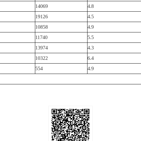
14069
4.8
19126
4.5
10858
4.9
11740
5.5
13974
4.3
10322
6.4
554
4.9