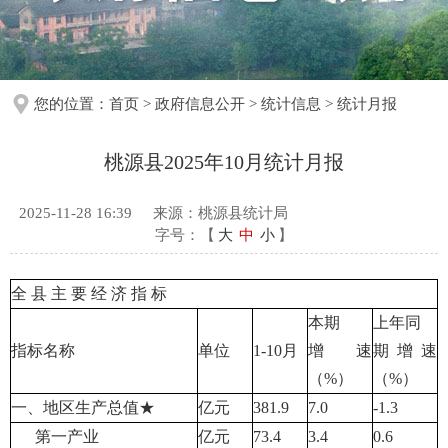
您的位置：
首页
>
政府信息公开
>
统计信息
>
统计月报
桃源县2025年10月统计月报
2025-11-28 16:39
来源：桃源县统计局
字号：【
大
中
小
】
全 县 主 要 经 济 指 标
本期
上年同
指标名称
单位
1-10月
增速
期增速
（%）
（%）
一、地区生产总值★
亿元
381.9
7.0
-1.3
第一产业
亿元
73.4
3.4
0.6