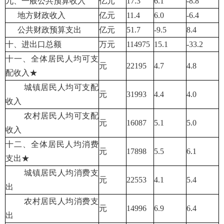
九、一般公共预算收入
亿元
17.3
6.1
-8.8
地方财政收入
亿元
11.4
6.0
-6.4
公共财政预算支出
亿元
51.7
-9.5
8.4
十、进出口总额
万元
114975
15.1
-33.2
十一、全体居民人均可支
元
22195
4.7
4.8
配收入★
城镇居民人均可支配
元
31993
4.4
4.0
收入
农村居民人均可支配
元
16087
5.1
5.0
收入
十二、全体居民人均消费
元
17898
5.5
6.1
支出★
城镇居民人均消费支
元
22553
4.1
5.4
出
农村居民人均消费支
元
14996
6.9
6.4
出