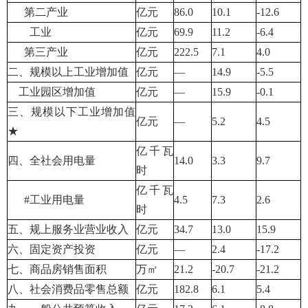
第二产业
亿元
86.0
10.1
-12.6
工业
亿元
69.9
11.2
-6.4
第三产业
亿元
222.5
7.1
4.0
二、规模以上工业增加值
亿元
—
14.9
-5.5
工业园区增加值
亿元
—
15.9
-0.1
三、规模以下工业增加值
亿元
—
5.2
4.5
★
亿千瓦
四、全社会用电量
14.0
3.3
9.7
时
亿千瓦
#工业用电量
4.5
7.3
2.6
时
五、规上服务业营业收入
亿元
34.7
13.0
15.9
六、固定资产投资
亿元
—
2.4
-17.2
七、商品房销售面积
万㎡
21.2
-20.7
-21.2
八、社会消费品零售总额
亿元
182.8
6.1
5.4