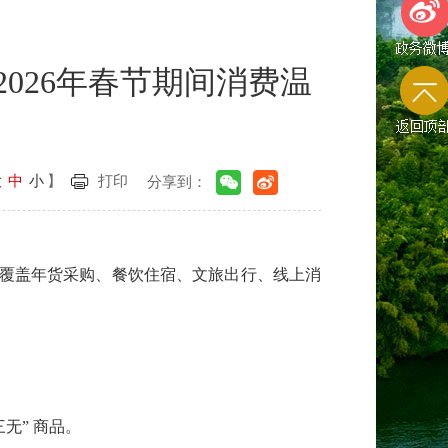
026年春节期间消费温
政务微
返回顶
大
中
小
】
打印
分享到：
示，覆盖年货采购、餐饮住宿、文旅出行、线上消
无” 商品。