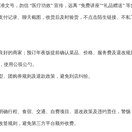
批准文号，勿信 “医疗功效” 宣传，远离 “免费讲座”“礼品赠送” 
、支付记录、聊天截图，收货后及时验货，不点击陌生链接、不私
生良好的商家；预订年夜饭提前确认菜品、价格、服务费及退改规
包，使用公筷公勺。
房型、团购券规则及退款政策，避免到店纠纷。
明确行程、食宿、交通、自费项目、退改政策及违约责任，警惕 
退改签规则，避免第三方平台额外收费。