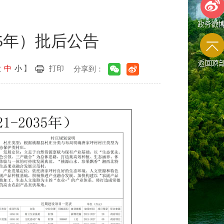
35年）批后公告
政务微
大
中
小
】
打印
分享到：
返回顶