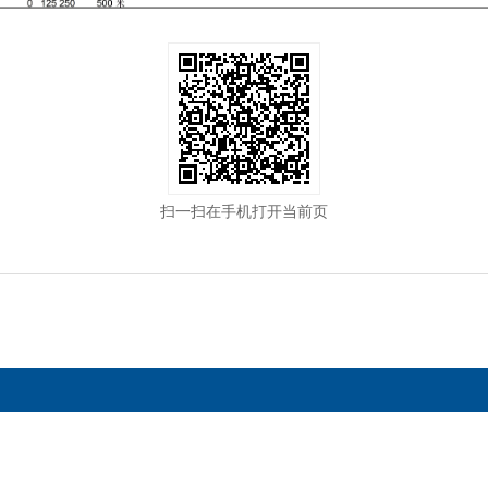
扫一扫在手机打开当前页
办单位：桃源县数据局（桃源县行政审批服务局）
网站地图
迎宾大道26号三楼
技术支持电话：0736-6629180
电子邮箱：tyxxhb@1
公网安备 43072502000245号
网站标识码：4307250046