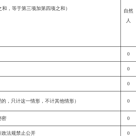
之和，等于第三项加第四项之和）
自然
人
0
0
0
理的，只计这一情形，不计其他情形）
0
秘密
0
律行政法规禁止公开
0