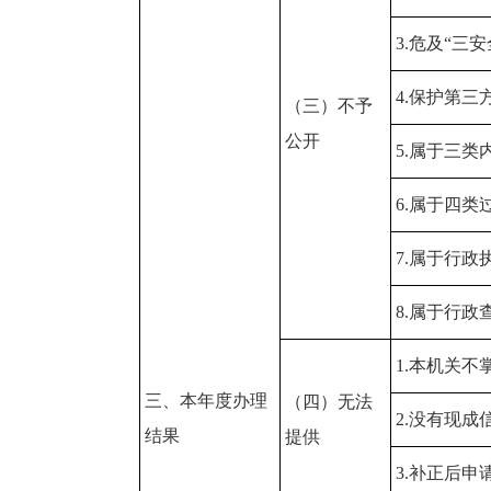
3.危及“三
4.保护第三
（三）不予
公开
5.属于三类
6.属于四类
7.属于行政
8.属于行政
1.本机关
三、本年度办理
（四）无法
2.没有现
结果
提供
3.补正后申