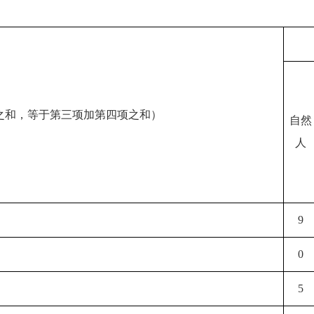
之和，等于第三项加第四项之和）
自然
人
9
0
5