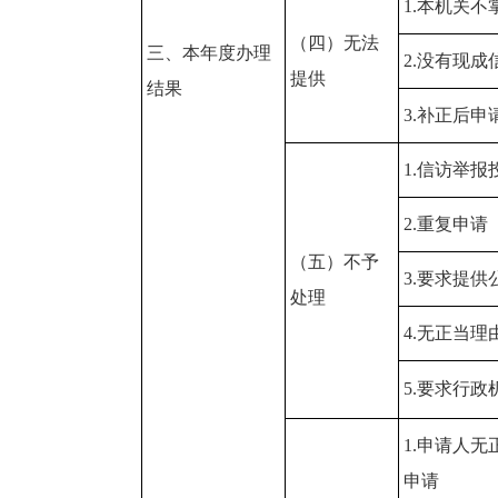
1.本机关
（四）无法
三、本年度办理
2.没有现
提供
结果
3.补正后
1.信访举
2.重复申请
（五）不予
3.要求提
处理
4.无正当
5.要求行
1.申请人
申请