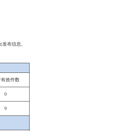
台发布信息。
行有效件数
0
9