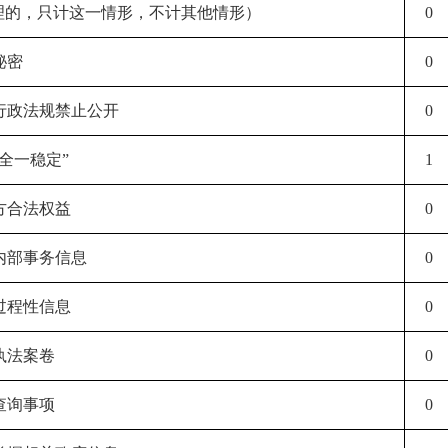
理的，只计这一情形，不计其他情形）
0
秘密
0
律行政法规禁止公开
0
安全一稳定”
1
三方合法权益
0
类内部事务信息
0
类过程性信息
0
执法案卷
0
查询事项
0