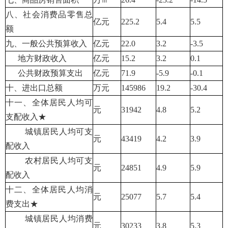
八、社会消费品零售总
亿元
225.2
5.4
5.5
额
九、一般公共预算收入
亿元
22.0
3.2
-3.5
地方财政收入
亿元
15.2
3.2
0.1
公共财政预算支出
亿元
71.9
-5.9
-0.1
十、进出口总额
万元
145986
19.2
-30.4
十一、全体居民人均可
元
31942
4.8
5.2
支配收入★
城镇居民人均可支
元
43419
4.2
3.9
配收入
农村居民人均可支
元
24851
4.9
5.9
配收入
十二、全体居民人均消
元
25077
5.7
5.4
费支出★
城镇居民人均消费
元
30233
3.8
5.3