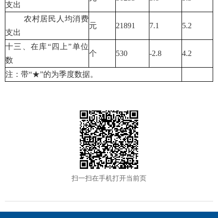
支出
农村居民人均消费
元
21891
7.1
5.2
支出
十三、在库“四上”单位
个
530
-2.8
4.2
数
注：带“★”的为季度数据。
扫一扫在手机打开当前页