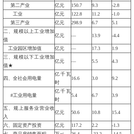
第二产业
亿元
150.7
9.3
-2.8
工业
亿元
122.8
11.2
-1.0
第三产业
亿元
298.9
6.7
5.1
二、规模以上工业增加
亿元
—
13.9
-4.4
值
工业园区增加值
亿元
—
17.3
1.9
三、规模以下工业增加
亿元
—
5.5
4.3
值★
亿千瓦
四、全社会用电量
16.6
3.0
9.2
时
亿千瓦
#工业用电量
5.4
6.7
3.9
时
五、规上服务业营业收
亿元
50.6
10.8
15.4
入
六、固定资产投资
亿元
117.2
2.2
-1.3
七、商品房销售面积
万㎡
26.4
-23.2
-14.5