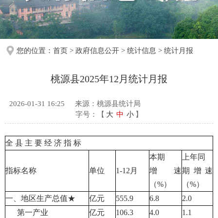
您的位置：
首页
>
政府信息公开
>
统计信息
>
统计月报
桃源县2025年12月统计月报
2026-01-31 16:25
来源：桃源县统计局
字号：【
大
中
小
】
全 县 主 要 经 济 指 标
本期
上年同
指标名称
单位
1-12月
增速
期增速
（%）
（%）
一、地区生产总值★
亿元
555.9
6.8
2.0
第一产业
亿元
106.3
4.0
1.1