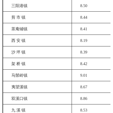
三阳港镇
8.50
剪 市 镇
8.44
茶庵铺镇
8.41
西 安 镇
8.19
沙 坪 镇
8.39
架 桥 镇
8.42
马鬃岭镇
9.01
夷望溪镇
8.67
双溪口镇
8.86
九 溪 镇
8.53