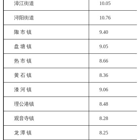
漳江街道
10.05
浔阳街道
10.76
陬 市 镇
9.40
盘 塘 镇
9.05
热 市 镇
8.66
黄 石 镇
8.36
漆 河 镇
9.06
理公港镇
8.48
观音寺镇
8.28
龙 潭 镇
8.25