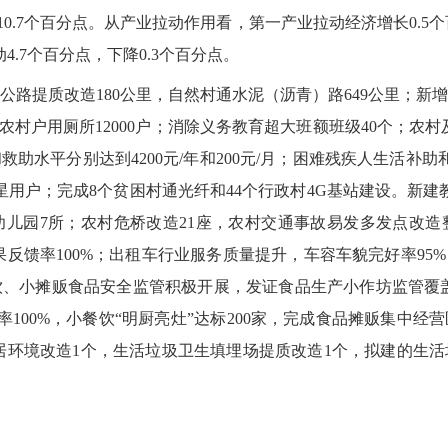
下降10.7个百分点。从产业拉动作用看，第一产业拉动经济增长0.5
4.7个百分点，下降0.3个百分点。
提质改造180公里，自然村通水泥（沥青）路649公里；新增城镇
农村户用厕所12000户；消除义务教育超大班额班级40个；农村及
救助水平分别达到4200元/年和200元/月；困难残疾人生活补助
卫星用户；完成8个贫困村通光纤和44个行政村4G基站建设。新建教
幼儿园7所；农村危桥改造21座，农村交通事故易发多发点改造
反馈率100%；出租车行业服务质量提升，车容车貌完好率95%，乘
、小摊贩食品安全监管积极开展，发证食品生产小作坊监管覆盖率
案率100%，小餐饮“明厨亮灶”达标200家，完成食品摊贩集中
住居环境改造1个，生活垃圾卫生填埋场提质改造1个，拟建的生