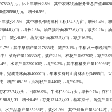
7830万元，比上年增长2.8%；其中农林牧渔服务业总产值48020
值28596万元，增长6.5%。
减少1.5%；其中粮食作物播种面积184.3万亩，增长1.4%。粮
稻64.8万亩，增长2.3%。油料播种面积77.6万亩，减少2.2%；
万亩，减少0.8%。蔬菜播种面积25.5万亩，减少16.5%。
7%；其中早稻产量217835吨，减产3.1%；中稻及一季晚稻产量21
其中油菜籽产量106330吨，减产2.1%。棉花产量6279吨，减产2.
0.4%。水果产量229010吨，增产9.2%；其中柑橘类产量195066吨
株，完成造林面积40000亩，年末实有封山育林面积34995亩。采
5吨，增产169.1%；油桐籽产量440吨，增产0.5%。
栏27.74万头，下降36.9%。牛出栏3.94万头，增长0.7%；存栏1
198.9万羽，增长0.4%；存笼1214.2万羽，基本持平。禽蛋产量12
%。水产品总产量35268吨，减少1.9%；其中鲜鱼产量34014吨