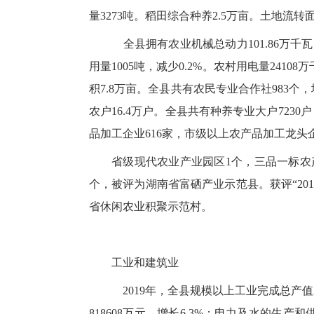
量3273吨。稻田综合种养2.5万亩。土地流转面
全县拥有农业机械总动力101.86万千瓦，
用量1005吨，减少0.2%。农村用电量241
积7.8万亩。全县共有农民专业合作社983个
农户16.4万户。全县共有种养专业大户7230
品加工企业616家，市级以上农产品加工龙头企
省级现代农业产业园区1个，三品一标农产
个，被评为湖南省富硒产业示范县。获评“20
省休闲农业积聚示范村。
工业和建筑业
2019年，全县规模以上工业完成总产值28
818608万元，增长6.3%；电力及水的生产和