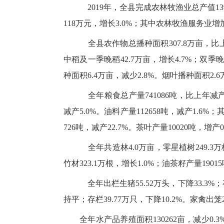
2019年，全县完成农林牧渔业总产值139
118万元，增长3.0%；其中农林牧渔服务业增加
全县农作物总播种面积307.8万亩，比上年
中稻及一季晚稻42.7万亩，增长4.7%；双季晚
种面积6.4万亩，减少2.8%。烟叶播种面积2.6
全年粮食总产量741086吨，比上年减产1.
减产5.0%。油料产量112658吨，减产1.6%；
726吨，减产22.7%。茶叶产量10020吨，增产
全年共造林4.0万亩，零星植树249.3万
竹材323.1万根，增长1.0%；油茶籽产量1901
全年出栏生猪55.52万头，下降33.3%；存
持平；存栏39.77万只，下降10.2%。家禽出笼2
全年水产品养殖面积130262亩，减少0.3