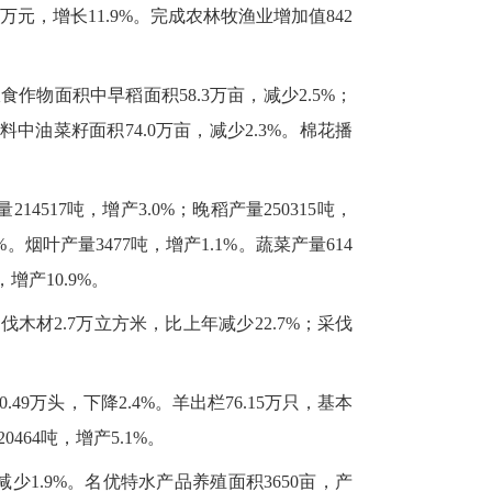
万元，增长11.9%。完成农林牧渔业增加值842
食作物面积中早稻面积58.3万亩，减少2.5%；
油料中油菜籽面积74.0万亩，减少2.3%。棉花播
4517吨，增产3.0%；晚稻产量250315吨，
9%。烟叶产量3477吨，增产1.1%。蔬菜产量614
，增产10.9%。
伐木材2.7万立方米，比上年减少22.7%；采伐
0.49万头，下降2.4%。羊出栏76.15万只，基本
0464吨，增产5.1%。
，减少1.9%。名优特水产品养殖面积3650亩，产