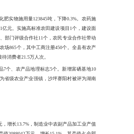
肥实物施用量123845吨，下降0.3%。农药施
4.01亿元。实施高标准农田建设项目1个，建设面
7个、部门评级合作社11个，农民专业合作社带动
庭农场865个，其中工商注册450个。全县有农产
待消费者21.5万人次。
品7个、农产品地理标志5个。新增富硒基地10
桥成为省级农业产业强镇，沙坪赛阳村被评为湖南
万元，增长13.7%，制造业中农副产品加工业产值
值2088042万元，增长15.1%，其产值占全部