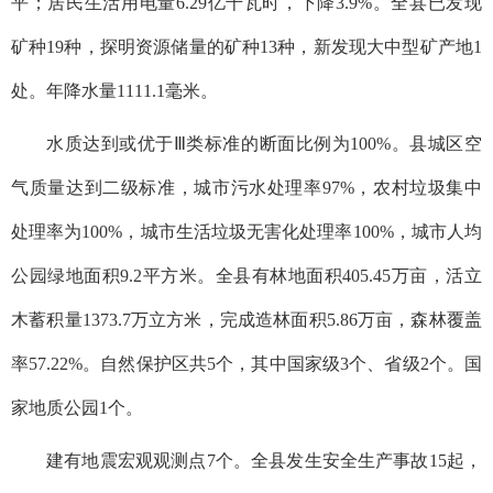
平；居民生活用电量6.29亿千瓦时，下降3.9%。全县已发现
矿种19种，探明资源储量的矿种13种，新发现大中型矿产地1
处。年降水量1111.1毫米。
水质达到或优于Ⅲ类标准的断面比例为100%。县城区空
气质量达到二级标准，城市污水处理率97%，农村垃圾集中
处理率为100%，城市生活垃圾无害化处理率100%，城市人均
公园绿地面积9.2平方米。全县有林地面积405.45万亩，活立
木蓄积量1373.7万立方米，完成造林面积5.86万亩，森林覆盖
率57.22%。自然保护区共5个，其中国家级3个、省级2个。国
家地质公园1个。
建有地震宏观观测点7个。全县发生安全生产事故15起，