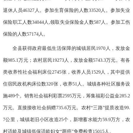
退休人员46327人。参加生育保险的人数33520人。参加失业
保险职工人数34044人,领取失业保险金人数587人。参加工伤
保险的人数57174人。
全县获得政府最低生活保障的城镇居民1970人，发放金
额985.1万元；农村居民19273人，发放金额5743.3万元。有各
类收养性社会福利床位2745张，收养人员1529人，其中提供
住宿民政机构床位数320张，收养51人。城镇各种社区服务设
施489个。销售社会福利彩票2595万元，筹集福彩公益金285.2
万元。直接接收社会捐赠735.6万元。农村“三路”提质改造99.
7公里，城镇老旧小区改造25个，新增蓄水能力59.9万方，农
村适龄及城镇低保适龄妇女“两癌”免费检查15015人。