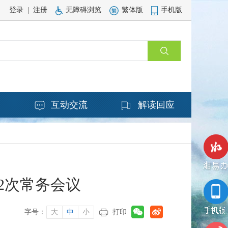
登录
|
注册
无障碍浏览
繁体版
手机版
务
互动交流
解读回应
2次常务会议
湘易办
字号：
大
中
小
打印
手机版