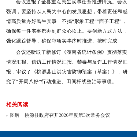
会议通报了全县重点民生实事
任务推进
情况。会议
强调
，
要坚持以人民为中心的发展思想，带着责任和感
情高质量办好民生实事，不搞“形象工程”“面子工程”，
确保每一件实事都办到群众心坎上。要创新方式方法，
强化跟踪督导，确保每项实事序时推进、按时完成。
会议还
听取了新修订《湖南省统计条例》贯彻落实
情况汇报、信访工作情况汇报、禁毒与反诈工作情况汇
报，
审议了
《桃源县
山洪灾害防御预案
（草案）》
，研
究了“开局八好”行动推进、田间杆线整治等
事项
。
相关阅读
图解：桃源县政府召开2026年度第3次常务会议