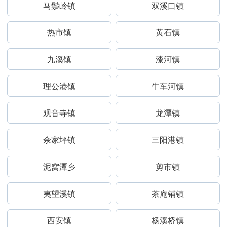
马鬃岭镇
双溪口镇
热市镇
黄石镇
九溪镇
漆河镇
理公港镇
牛车河镇
观音寺镇
龙潭镇
佘家坪镇
三阳港镇
泥窝潭乡
剪市镇
夷望溪镇
茶庵铺镇
西安镇
杨溪桥镇