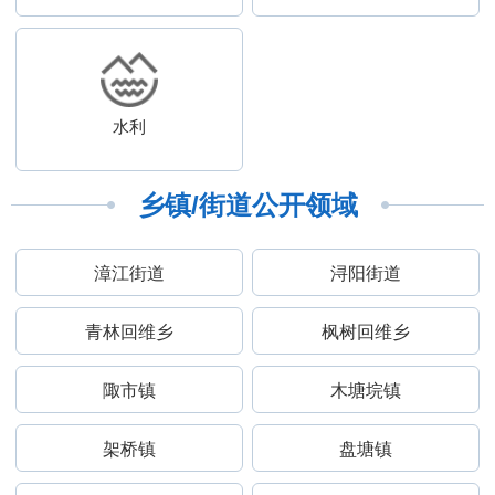
水利
乡镇/街道公开领域
漳江街道
浔阳街道
青林回维乡
枫树回维乡
陬市镇
木塘垸镇
架桥镇
盘塘镇