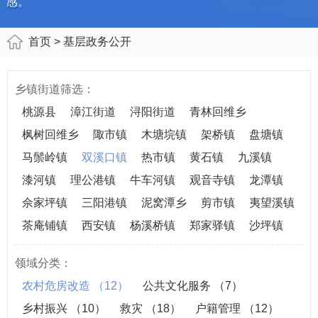
感。
首页
> 基层政务公开
乡镇街道筛选：
桃源县
漳江街道
浔阳街道
青林回维乡
枫树回维乡
陬市镇
木塘垸镇
架桥镇
盘塘镇
马鬃岭镇
双溪口镇
热市镇
黄石镇
九溪镇
漆河镇
理公港镇
牛车河镇
观音寺镇
龙潭镇
佘家坪镇
三阳港镇
泥窝潭乡
剪市镇
夷望溪镇
茶庵铺镇
西安镇
杨溪桥镇
郑家驿镇
沙坪镇
领域分类：
农村危房改造
（12）
公共文化服务
（7）
乡村振兴
（10）
救灾
（18）
户籍管理
（12）