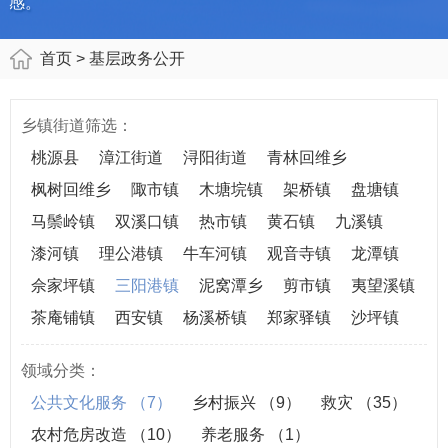
感。
首页
> 基层政务公开
乡镇街道筛选：
桃源县
漳江街道
浔阳街道
青林回维乡
枫树回维乡
陬市镇
木塘垸镇
架桥镇
盘塘镇
马鬃岭镇
双溪口镇
热市镇
黄石镇
九溪镇
漆河镇
理公港镇
牛车河镇
观音寺镇
龙潭镇
佘家坪镇
三阳港镇
泥窝潭乡
剪市镇
夷望溪镇
茶庵铺镇
西安镇
杨溪桥镇
郑家驿镇
沙坪镇
领域分类：
公共文化服务
（7）
乡村振兴
（9）
救灾
（35）
农村危房改造
（10）
养老服务
（1）