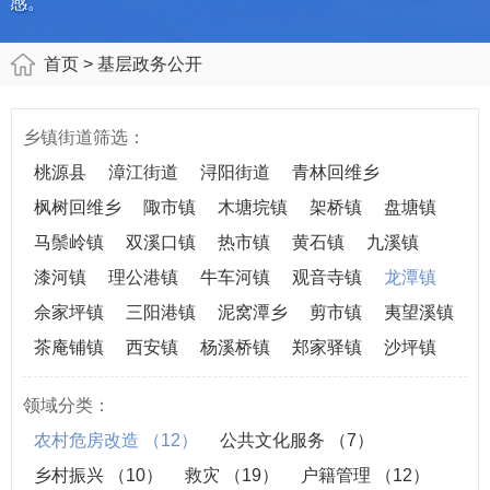
感。
首页
> 基层政务公开
乡镇街道筛选：
桃源县
漳江街道
浔阳街道
青林回维乡
枫树回维乡
陬市镇
木塘垸镇
架桥镇
盘塘镇
马鬃岭镇
双溪口镇
热市镇
黄石镇
九溪镇
漆河镇
理公港镇
牛车河镇
观音寺镇
龙潭镇
佘家坪镇
三阳港镇
泥窝潭乡
剪市镇
夷望溪镇
茶庵铺镇
西安镇
杨溪桥镇
郑家驿镇
沙坪镇
领域分类：
农村危房改造
（12）
公共文化服务
（7）
乡村振兴
（10）
救灾
（19）
户籍管理
（12）