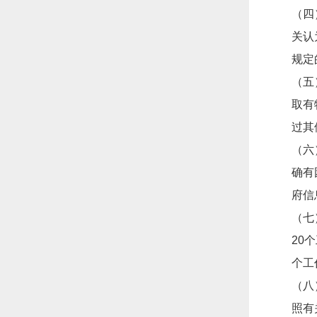
（四
关认
规定
（五
取有
过其
（六
确有
府信
（七
20
个工
（八
照有