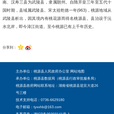
南、汉寿三县为武陵县，隶属朗州。自隋开皇三年至五代十
国时期，县域属武陵县。宋太祖乾德一年(963)，桃源地域从
武陵县析出，因其境内有桃花源而得名桃源县。县治设于沅
水北岸，即今漳江街道。至今桃源已有上千年历史。
分享到：
主办单位：桃源县人民政府办公室
网站地图
承办单位：桃源县数据局（桃源县行政审批服务局）
桃源县政府网站联系地址：湖南省桃源县迎宾大道26
号三楼
技术支持电话：0736-6629180
电子邮箱：tyxxhb@163.com