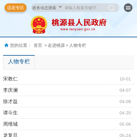
适老专区
您的位置：
首页
>
走进桃源
>
人物专栏
人物专栏
宋教仁
10-01
李庆澜
04-07
徐才益
04-08
谭斗生
04-25
周维城
05-06
龙复旦
05-24