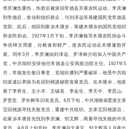
李庆澜负重伤，伤愈后被派回常德县开展农民运动。李庆澜
到常德后，发动和组织群众，与刘泽远等筹建国民党常德县
党部。此后，他回到家乡木塘乡，筹建木塘乡的国民党组织
和农民协会。1927年1月下旬，李庆澜领导木塘农民协会斗
争劣绅文周婆，分粮食和财产，使农民运动在木塘蓬勃开
展。同年3月，李庆澜由刘泽远、罗泽林介绍加入中国共产
党，中共组织安排他任常德县公安局政治部主任。1927年5
月，常德发生敬日事变，党组织遭到严重破坏，他受中共组
织派遣以养病为名回到桃源秘密发展党员。在木塘乡，他发
展了李养生、文小岑、文锡吾、李金生、李天中、李昆山、
罗贵堂、罗长树等10名党员。6月下旬，中共湖南省委派文承
宝回桃源寻找失散党员，重建中共组织。文承宝回桃源后，
在家乡木塘首先找到李庆澜、邹文辉，商量寻找失散的中共
党员。从8月上旬开始，李庆澜与文承宝、邹文辉等人月夜出