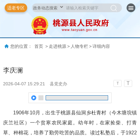
适老专区
您的位置：
首页
>
走进桃源
>
人物专栏
>
详细内容
李庆澜
T
2026-04-07 15:29:21
县党史办
T
1906年10月，出生于桃源县仙洞乡杜青村（今木塘垸镇
庆兰社区）一个贫寒农民家庭。幼年时，在家捡柴、打青
草、种棉花，培养了勤劳吃苦的品质。读过私塾后，于1922