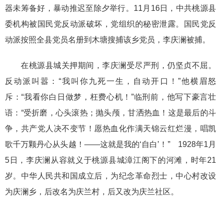
器未筹备好，暴动推迟至除夕举行。11月16日，中共桃源县
委机构被国民党反动派破坏，党组织的秘密泄露。国民党反
动派按照全县党员名册到木塘搜捕该乡党员，李庆澜被捕。
在桃源县城关押期间，李庆澜受尽严刑，仍坚贞不屈。
反动派叫嚣：“我叫你九死一生，自动开口！”他横眉怒
斥：“我看你白日做梦，枉费心机！”临刑前，他写下豪言壮
语：“受折磨，心头滚热；抛头颅，甘洒热血！这是最后的斗
争，共产党人决不变节！愿热血化作满天锦云红烂漫，唱凯
歌千万颗丹心从头越！——这就是我的‘自白’！” 1928年1月
5日，李庆澜从容就义于桃源县城漳江阁下的河滩，时年21
岁。中华人民共和国成立后，为纪念革命烈士，中心村改设
为庆澜乡，后改名为庆兰村，后又改为庆兰社区。