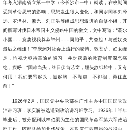
年考入湖南省立第一中学（今长沙市一中）就读，在校期间
受到革命思想的影响，思想发生很大变化，和同乡同学刘泽
远、罗泽林、熊光、刘正洪等组成思想激进的自修小组，其
间撰写讨伐日本帝国主义侵略中国的檄文，文中写道：“蕞尔
小国……竟蔑视我莽莽神州……同胞乎，共奋起！与倭奴决
最后之雌雄！”李庆澜对社会上流行的赌博、敬菩萨、妇女缠
足，均视为亟待革除的陋习，并对落后的教育制度深恶痛
绝，疾呼：“国难当头，终日伏首艺窗，埋头故纸堆中，又有
何用！我们要昂起头，挺起胸，不顾虑，不徘徊，勇往直
前！”
1926年2月，国民党中央党部在广州主办中国国民党政
治讲习班，李庆澜被选送到政治讲习班学习。1926年上半年
毕业后，被分配到以林伯渠为主任的国民革命军第六军政治
部工作，随部队参加北伐战争。在攻克江西南昌的战役中，