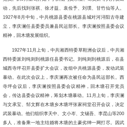
动，先后找到张祺、徐才益、袁俭予、刘璞、甘竹仙等人。
1927年8月中旬，中共桃源县委在桃源县城对河浔阳古寺建
立，李庆澜任县委委员兼县民运部长。李庆澜按照县委会议
精神，回木塘发展组织。
1927年11月上旬，中共湘西特委草鞋洲会议后，中共湘
西特委派刘纯则到桃源任县委书记。刘纯则到桃源后，在县
城西寺坪召开县委扩大会议，改组中共桃源县委，发动武装
暴动。在此次会议上，李庆澜再次被任命为县民运部长。西
寺坪会议后，李庆澜按照县委会议精神，回木塘召开党员
会，传达县委会议精神，筹划木塘暴动。11月上旬，李庆澜
与文承宝、邹文辉在木塘乡木塘坪张家祠堂召开会议，决定
武装暴动。他们组织李天中、文小岑、文锡吾、李昆山等200
多人，准备乘一地主结婚将木塘的土豪劣绅一网打尽。因武