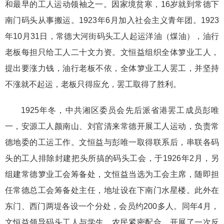
和最早的工人运动领袖之一。因家境贫寒，16岁就到常德下
南门码头从事搬运。1923年6月加入社会主义青年团。1923
年10月31日，常德大河街码头工人起运洋油（煤油），油行
老板每担只给工人二十文力资。文恒益组织全体箩业工人，
提出要涨力钱，油行老板不依，全体箩业工人罢工，并坚持
不涨就不起运，老板只得应允，罢工取得了胜利。
1925年冬，中共湘区委员会先后派省港罢工成员彭唯
一，安源工人颜南山、刘官清来常德开展工人运动，负责常
德地委的工运工作。文恒益与彭唯一取得联系后，串联各码
头的工人排除封建把头所搞的码头工会，于1926年2月，另
组建常德箩业工会筹备处，文恒益当选为工会主席，随即担
任常德总工会筹备处主任，地址设在下南门水星楼。此外在
东门、西门两堤各设一个分处，会员约200多人。同年4月，
文恒益领导码头工人与学生、农民紧密配合，开展了一次反