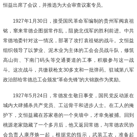
恒益出席了会议，并推选为大会审查议案专员。
1927年1月30日，接受国民革命军编制的贵州军阀袁祖
铭，窜来常德企图据常作乱，阻挠北伐军的胜利前进。中共
常德地委针对这一情况，部署了攻打袁祖铭的战斗。文恒益
组织领导了以箩业、泥木业为主体的工会会员战斗队，修筑
高山街、下南门码头等交通要道的工事，积极参与这一战
斗。这次战斗，共缴获枪支30多支和一批弹药。驻城第八军
政治部给常德总工会颁发“革命先锋”的大锦旗作为奖励。
1927年5月24日，常德发生敬日事变，国民党反动派在
城内大肆捕杀共产党员、工运骨干和进步人士。在工人的掩
护下，文恒益藏在苏家巷的一个夹墙中，才幸免被捕。回到
桃源老家隐藏了一个多月后，他又返回常德，与常德农民协
会负责人康序焕一起，根据党的指示，武装工农，准备起