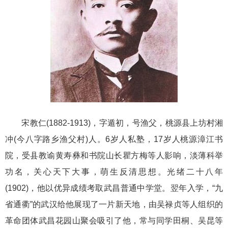
宋教仁(1882-1913)，字遁初，号渔父，桃源县上坊村湘
冲(今八字路乡渔父村)人。6岁人私塾，17岁人桃源漳江书
院，受县教谕黄寿彝和书院山长瞿方梅等人影响，淡薄科举
功名，关心天下大事，萌生反清思想。光绪二十八年
(1902)，他以优异成绩考取武昌普通中学堂。翌年入学，“九
省通衢”的武汉给他展现了一片新天地，由吴禄贞等人组织的
革命团体武昌花园山聚会吸引了他，常与同学田桐、吴昆等