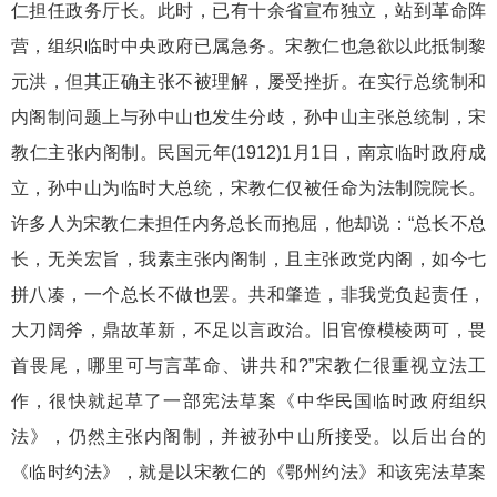
仁担任政务厅长。此时，已有十余省宣布独立，站到革命阵
营，组织临时中央政府已属急务。宋教仁也急欲以此抵制黎
元洪，但其正确主张不被理解，屡受挫折。在实行总统制和
内阁制问题上与孙中山也发生分歧，孙中山主张总统制，宋
教仁主张内阁制。民国元年(1912)1月1日，南京临时政府成
立，孙中山为临时大总统，宋教仁仅被任命为法制院院长。
许多人为宋教仁未担任内务总长而抱屈，他却说：“总长不总
长，无关宏旨，我素主张内阁制，且主张政党内阁，如今七
拼八凑，一个总长不做也罢。共和肇造，非我党负起责任，
大刀阔斧，鼎故革新，不足以言政治。旧官僚模棱两可，畏
首畏尾，哪里可与言革命、讲共和?”宋教仁很重视立法工
作，很快就起草了一部宪法草案《中华民国临时政府组织
法》，仍然主张内阁制，并被孙中山所接受。以后出台的
《临时约法》，就是以宋教仁的《鄂州约法》和该宪法草案