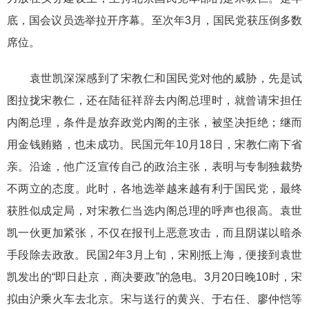
底，国会议员选举拉开序幕。至次年3月，国民党获压倒多数
席位。
袁世凯深深感到了宋教仁和国民党对他的威胁，先是试
图拉拢宋教仁，还在陆征祥辞去内阁总理时，就曾请宋担任
内阁总理，条件是放弃政党内阁的主张，被坚决拒绝；继而
用金钱贿赂，也未成功。民国元年10月18日，宋教仁南下省
亲。沿途，他广泛宣传自己的政治主张，表明与专制独裁势
不两立的态度。此时，各地选举越来越有利于国民党，最终
获胜似成定局，对宋教仁当选内阁总理的呼声也很高。袁世
凯一伙更加紧张，不仅在报刊上恶意攻击，而且阴谋以暗杀
手段除去政敌。民国2年3月上旬，宋刚抵上海，便接到袁世
凯发出的“即日赴京，商决要政”的急电。3月20日晚10时，宋
拟由沪乘火车去北京。宋与送行的黄兴、于右任、廖仲恺等