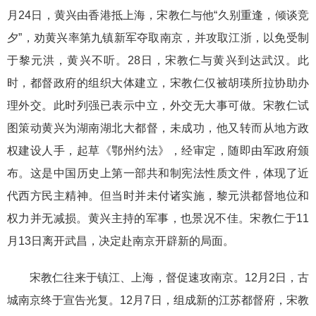
月24日，黄兴由香港抵上海，宋教仁与他“久别重逢，倾谈竞
夕”，劝黄兴率第九镇新军夺取南京，并攻取江浙，以免受制
于黎元洪，黄兴不听。28日，宋教仁与黄兴到达武汉。此
时，都督政府的组织大体建立，宋教仁仅被胡瑛所拉协助办
理外交。此时列强已表示中立，外交无大事可做。宋教仁试
图策动黄兴为湖南湖北大都督，未成功，他又转而从地方政
权建设人手，起草《鄂州约法》，经审定，随即由军政府颁
布。这是中国历史上第一部共和制宪法性质文件，体现了近
代西方民主精神。但当时并未付诸实施，黎元洪都督地位和
权力并无减损。黄兴主持的军事，也景况不佳。宋教仁于11
月13日离开武昌，决定赴南京开辟新的局面。
宋教仁往来于镇江、上海，督促速攻南京。12月2日，古
城南京终于宣告光复。12月7日，组成新的江苏都督府，宋教