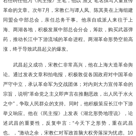
右任聘任他为《民主报》主笔，他以“渔父”笔名撰写大量宣传
革命的文章。次年7月，宋教仁与谭人凤、陈其美在上海组建
同盟会中部总会，亲任总务干事。他亲自或派人来往于上
海、两湖各地，积极发展中部总会分会，筹款，购买武器弹
药，推动长江中下游流域的革命进程。两湖革命形势空前高
涨，终于导致武昌起义的爆发。
武昌起义成功，宋教仁非常高兴，他在上海大造革命舆
论。通过发表文章和拍电报，积极敦促各国政府对中国革命
严守中立，承认革命军为交战团体；对内则大力宣传革命的
宗旨，说明“革命党之主义即声言在推翻恶政，出人民于水火
之中”，争取人民群众的支持。同时，他积极策应长江中下游
举义响应。他在《民主报》上发表《湖北形势地理说》，论
述武昌的重要性，反复申言：“今天下之形势，重在武昌
也。，”激动之余，宋教仁对军政首脑大权旁落深为忧虑。10