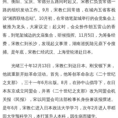
州、衡阳、宝庆、常德分五路同时起义。宋教仁负责常德一
路的组织发动工作。9月，宋教仁回常德，在城内五省客栈
设“湘西联络总站”。10月初，在常德笔架城举行的会党集会上
被推为龙头，大家议定：起义时，会众扮作朝五雷山的香
客，到笔架城边的文庙集合，听候指挥。11月5日，为筹备经
费，宋教仁到长沙，发现起义事泄，湖南巡抚陆元鼎下令搜
捕。是年底，宋教仁经武汉、上海登轮潜赴日本。
光绪三十年12月13日，宋教仁到达日本。刚安顿下来，
他就重新开始革命活动。首先，他筹创革命杂志《二十世纪
之支那》，三十一年6月出版。8月，在孙中山倡导下，在日
本东京成立同盟会，并将《二十世纪之支那》改为同盟会机
关报《民报》，宋以同盟会司法部检事长身份兼该报撰述。
是年6月，宋教仁进入日本政法大学学习，次年2月进人早稻
田大学预科学习，本打算升人本科，因生病而辍学。