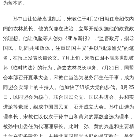
为蓝本的。
孙中山让位给袁世凯后，宋教仁于4月27日就任唐绍仪内
阁的农林总长。他的兴趣在政治，立即开始实施他的政党政
治理想。他让仇鳌等人创办《亚东新报》，“监督政府，指导
国民，巩固共和政体，注重民国主义”并以“桃源渔父”的笔
名，在报上发表长篇论文。7月上旬，宋教仁因不满袁世凯破
坏《临时约法》的行为，辞去农林总长职务。7月21日，同盟
会本部召开夏季大会，宋教仁当选为总务部主任干事，成为
同盟会实际上的主持人。他加快了组织大党的步伐。8月25
日，以同盟会为核心、联合国民公党、国民共进会、共和实
进派等党派，组成中国国民党，召开成立大会。孙中山选为
理事长，宋教仁以仅次于孙中山和黄兴的票数当选为理事，
被孙中山委任为代理理事长。此时，孙、黄的兴趣和主要精
力放在实务建设上，主持北京国民党本部的是宋教仁。是年