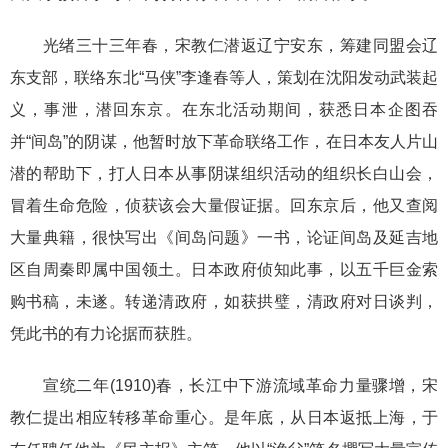
光绪三十三年春，宋教仁潜返辽宁安东，筹建同盟会辽
东支部，联络东北“马侠”李逢春等人，策划在沈阳发动武装起
义，事泄，潜回东京。在东北活动期间，获悉日本企图吞
并“间岛”的阴谋，他暂时放下革命联络工作，在日本友人片山
潜的帮助下，打人日本从事阴谋组织活动的组织长白山会，
冒着生命危险，侦获该会大量假证据。回东京后，他又查阅
大量典籍，很快写出《间岛问题》一书，论证间岛及延吉地
区自周秦即属中国领土。日本政府侦知此事，以五千巨金索
购书稿，未遂。转递清政府，如获拱璧，清政府对日谈判，
凭此书的有力论据而获胜。
宣统二年(1910)春，长江中下游流域革命力量骤增，宋
教仁提出相应转移革命重心。是年底，从日本返抵上海，于