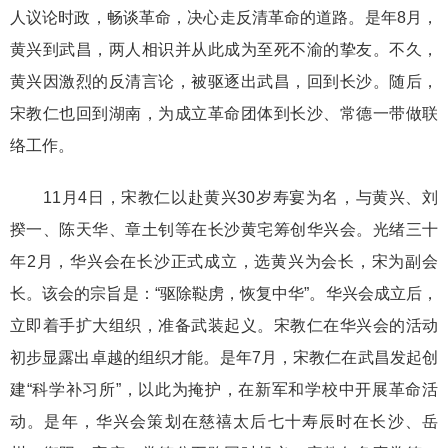
人议论时政，畅谈革命，决心走反清革命的道路。是年8月，
黄兴到武昌，两人相识并从此成为至死不渝的挚友。不久，
黄兴因激烈的反清言论，被驱逐出武昌，回到长沙。随后，
宋教仁也回到湖南，为成立革命团体到长沙、常德一带做联
络工作。
11月4日，宋教仁以赴黄兴30岁寿宴为名，与黄兴、刘
揆一、陈天华、章土钊等在长沙黄宅筹创华兴会。光绪三十
年2月，华兴会在长沙正式成立，选黄兴为会长，宋为副会
长。该会的宗旨是：“驱除鞑虏，恢复中华”。华兴会成立后，
立即着手扩大组织，准备武装起义。宋教仁在华兴会的活动
初步显露出卓越的组织才能。是年7月，宋教仁在武昌发起创
建“科学补习所”，以此为掩护，在新军和学校中开展革命活
动。是年，华兴会策划在慈禧太后七十寿辰时在长沙、岳