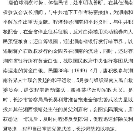
唐伯球洞察时势，体惜民情，处事明谋善断。在其任湖南
省参议会议长期间，与中共地下工作者秘密接触，为湖南和
平解放作出重大贡献。程潜领导湖南和平起义时，与中共积
极配合，在全省停止征兵征粮，反对白崇禧用流动粮券向人
民预征粮食；还自筹银圆，通过湖南省银行发行辅币券，以
遏制蒋介石政权发行的金圆券在湖南的流通，同时，还封存
湖南省银行所有黄金白银，截取国民政府中央银行妄图从湖
南运走的黄金白银。民国38年（1949）4月，唐积极参与湖
南各界人士联合发起的和平运动，5月参与组织湖南人民自救
委员会，建议程潜调动部队，撤换某些反动军政大员。是
时，长沙市警察局局长吴利君准备拖走全部宪警武装力量以
投奔其任湘西缓靖处主任的舅父刘嘉树，妄图负隅顽抗，唐
获悉这一情况后，及时向程潜反复陈词，促程迅速解除吴利
君职务，程即自己掌握宪警武装，长沙局势赖以稳定。