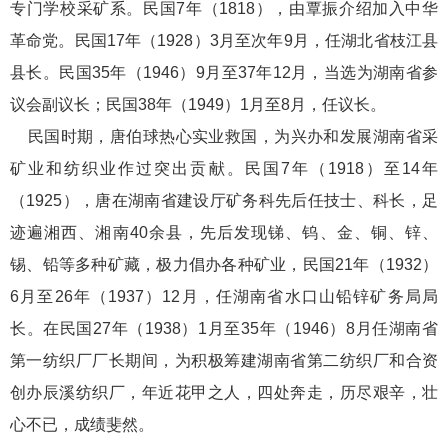
专门学校采矿系。民国7年（1818），由覃振介绍加入中华
革命党。民国17年（1928）3月至次年9月，任湖北省枝江县
县长。民国35年（1946）9月至37年12月，当选为湖南省参
议会副议长；民国38年（1949）1月至8月，任议长。
民国时期，唐伯球热心实业救国，为兴办和发展湖南省采
矿业和纺织业作过突出贡献。民国7年（1918）至14年
（1925），唐在湖南省建设厅矿务科先后任技士、科长，足
迹遍湘西、湘南40余县，先后发现锑、钨、金、铜、锌、
锡、铅等多种矿藏，极力倡办各种矿业，民国21年（1932）
6月至26年（1937）12月，任湖南省水口山铅锌矿务局局
长。在民国27年（1938）1月至35年（1946）8月任湖南省
第一纺织厂厂长期间，为积极筹建湖南省第二纺织厂和合资
创办辰溪纺织厂，年近花甲之人，四处奔走，历尽艰辛，壮
心不已，成绩斐然。