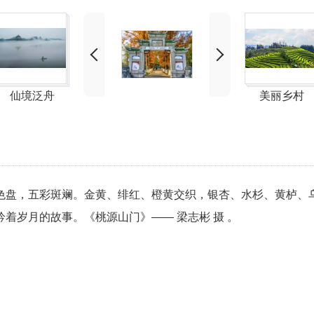
仙境泛舟
美丽乡村
色盘，五彩斑斓。金黄、绯红、橙黄交织，银杏、水杉、黄栌、
着岁月的故事。《桃源山门》—— 梁志彬 摄 。