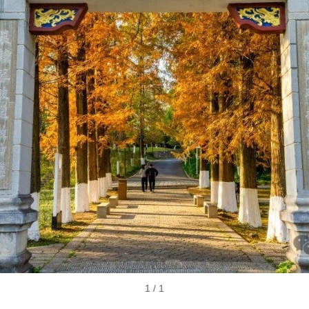
1
/ 1