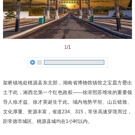
1
/1
架桥镇地处桃源县东北部，湖南省博物馆镇馆之宝皿方罍出
土于此，湘西北第一个红色政权——徐溶熙苏维埃的重要领
导人徐才益、徐才英诞生于此。域内地势平坦、山丘错致、
文化厚重、资源丰富，省道234、315，常张高速穿境而过，
距常德市城区、桃源县城均在1小时以内。