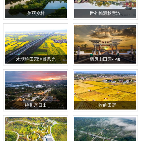
美丽乡村
世外桃源秋意浓
木塘垸田园油菜风光
栖凤山田园小镇
桃川宫日出
丰收的田野