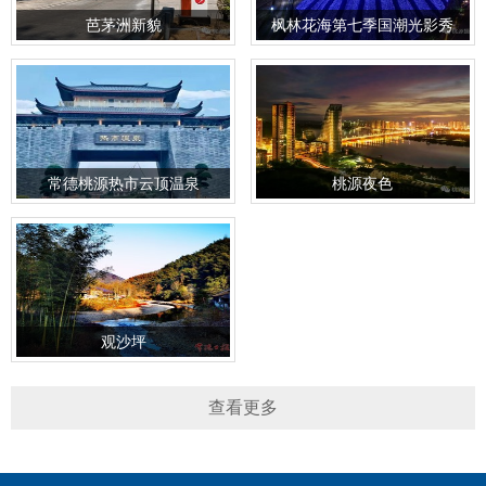
芭茅洲新貌
枫林花海第七季国潮光影秀
常德桃源热市云顶温泉
桃源夜色
观沙坪
查看更多