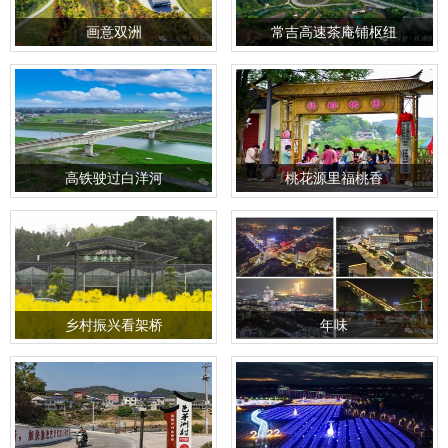
画意双洲
常吉高速茶庵铺枢纽
高铁驶过白洋河
桃花源里福桃香
乡村振兴看架桥
年味