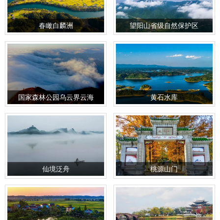
春瞰白麟洲
望阳山省级自然保护区
国家森林公园乌云界云海
黄石水库
仙境泛舟
桃源山门