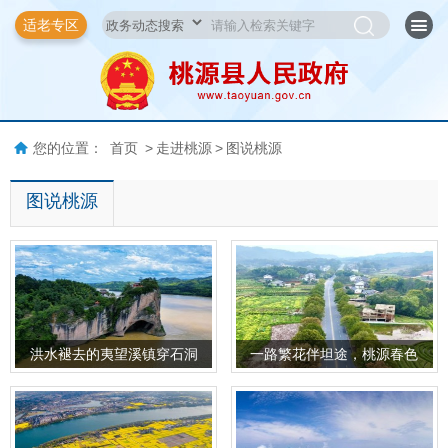
适老专区
您的位置：
首页
>
走进桃源
>
图说桃源
图说桃源
洪水褪去的夷望溪镇穿石洞
一路繁花伴坦途，桃源春色
入画来