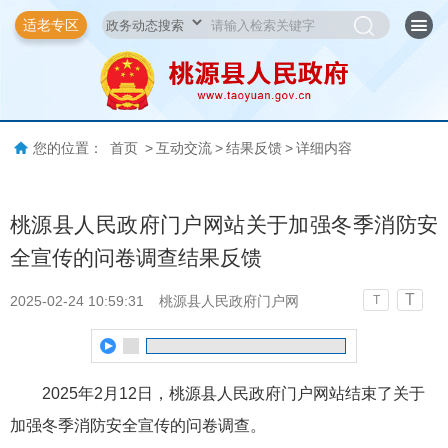
适老专区
您的位置：
首页
>
互动交流
>
结果反馈
>
详细内容
桃源县人民政府门户网站关于加强冬季消防安
全宣传的问卷调查结果反馈
T
2025-02-24 10:59:31
桃源县人民政府门户网
T
2025年2月12日，桃源县人民政府门户网站结束了关于
加强冬季消防安全宣传的问卷调查。