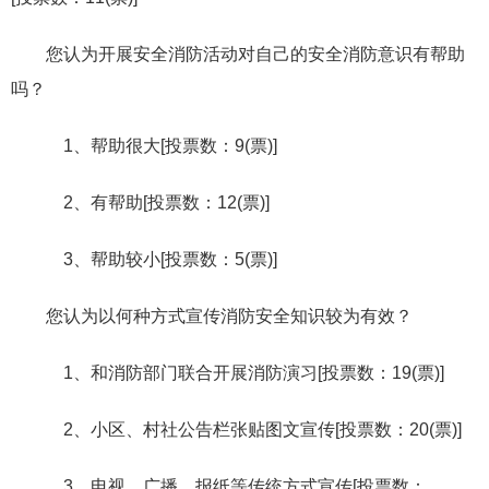
您认为开展安全消防活动对自己的安全消防意识有帮助
吗？
1、帮助很大[投票数：9(票)]
2、有帮助[投票数：12(票)]
3、帮助较小[投票数：5(票)]
您认为以何种方式宣传消防安全知识较为有效？
1、和消防部门联合开展消防演习[投票数：19(票)]
2、小区、村社公告栏张贴图文宣传[投票数：20(票)]
3、电视、广播、报纸等传统方式宣传[投票数：