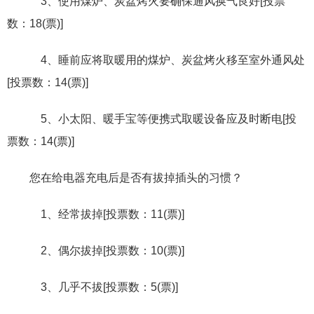
3、使用煤炉、炭盆烤火要确保通风换气良好[投票
数：18(票)]
4、睡前应将取暖用的煤炉、炭盆烤火移至室外通风处
[投票数：14(票)]
5、小太阳、暖手宝等便携式取暖设备应及时断电[投
票数：14(票)]
您在给电器充电后是否有拔掉插头的习惯？
1、经常拔掉[投票数：11(票)]
2、偶尔拔掉[投票数：10(票)]
3、几乎不拔[投票数：5(票)]