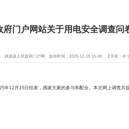
政府门户网站关于用电安全调查问
源：桃源县人民政府门户网
发布时间：2025-12-18 15:48
【字体：
小
25年12月15日结束，
感谢大家的参与和配合。本次网上调查共