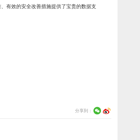
准、有效的安全改善措施提供了宝贵的数据支
分享到：