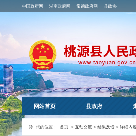
中国政府网
湖南政府网
常德政府网
县政协
网站首页
县政府
您的位置：
首页
>
互动交流
>
结果反馈
>
详细内