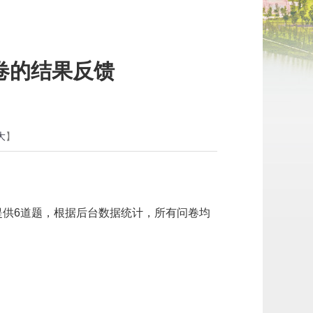
卷的结果反馈
大
】
提供6道题，根据后台数据统计，所有问卷均