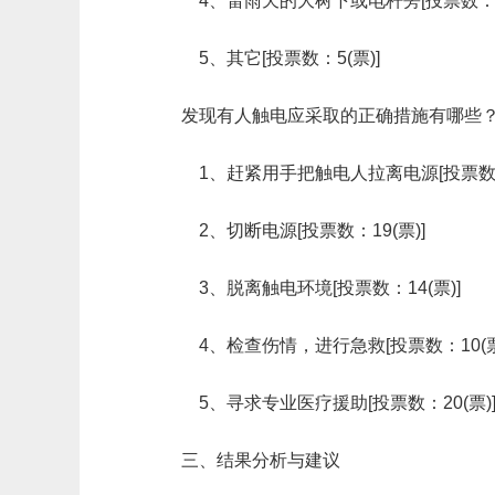
4、雷雨天的大树下或电杆旁[投票数：20
5、其它[投票数：5(票)]
发现有人触电应采取的正确措施有哪些
1、赶紧用手把触电人拉离电源[投票数：6
2、切断电源[投票数：19(票)]
3、脱离触电环境[投票数：14(票)]
4、检查伤情，进行急救[投票数：10(票
5、寻求专业医疗援助[投票数：20(票)
三、结果分析与建议