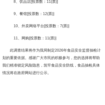
8、饮品店[投票数：11(票)]
9、餐馆[投票数：12(票)]
10、外卖网络平台[投票数：7(票)]
11、网购[投票数：11(票)]
此调查结果将作为我局制定2026年食品安全监督抽检计
划的重要依据。感谢广大市民的积极参与，您的选择将帮助
我们精准锁定风险隐患，筑牢食品安全防线，食品抽检具体
情况将在政府网站进行公示。