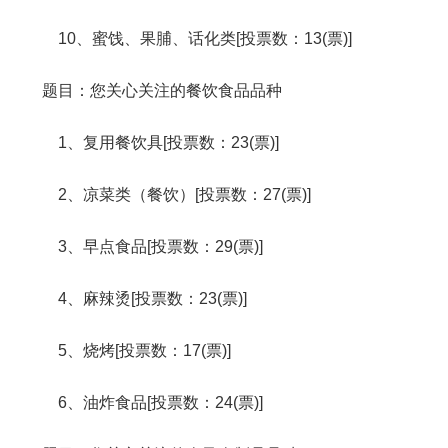
10、蜜饯、果脯、话化类[投票数：13(票)]
题目：您关心关注的餐饮食品品种
1、复用餐饮具[投票数：23(票)]
2、凉菜类（餐饮）[投票数：27(票)]
3、早点食品[投票数：29(票)]
4、麻辣烫[投票数：23(票)]
5、烧烤[投票数：17(票)]
6、油炸食品[投票数：24(票)]