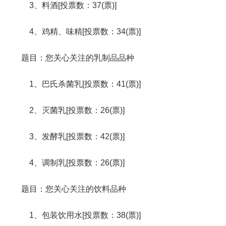
3、料酒[投票数：37(票)]
4、鸡精、味精[投票数：34(票)]
题目：您关心关注的乳制品品种
1、巴氏杀菌乳[投票数：41(票)]
2、灭菌乳[投票数：26(票)]
3、发酵乳[投票数：42(票)]
4、调制乳[投票数：26(票)]
题目：您关心关注的饮料品种
1、包装饮用水[投票数：38(票)]