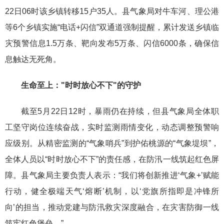
22日06时该乡镇转移15户35人。县气象局
对
牛车河
、
理公港
等
6
个乡镇实施“电话+闪信”双通道强制提醒，累计发送
乡镇临
灾
预警信息
1.5
万条
、
靶向发布5万条、闪信6000条
，确保信
息触达无死角
。
生命至上："时时放心不下"的守护
截至5月22日12时，暴雨仍在持续，但县气象局全体职
工坚守岗位连续奋战，实时监测雨情变化，动态调整预警响
应级别。从精密监测的“气象哨兵”到护佑桃源的“气象堤坝”，
全体人员以“时时放心不下”的责任感，在防汛一线筑起红色屏
障。县气象局主要负责人
表示：“我们将创新推进‘气象+’赋能
行动，健全极端天气‘熔断’机制，以‘党旗所指即是冲锋所
向’的担当，推动党建与防汛救灾深度融合，在灾害防御一线
筑牢红色堡垒。”