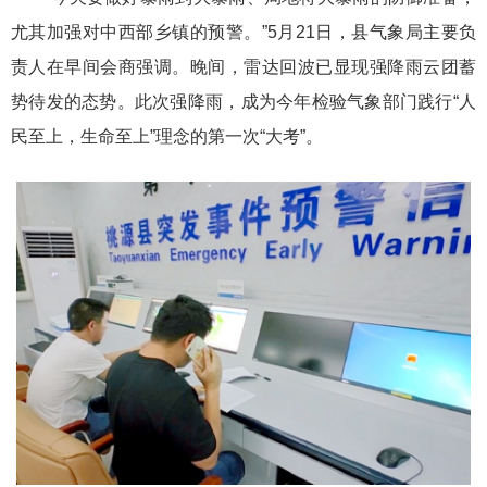
尤其加强对
中西
部乡镇的预警。”
5
月21日
，
县气象局主要负
责人在
早间会商强调
。
晚间
，雷达回波已显现强降雨云团蓄
势待发的态势。
此次强降
雨，成为
今年
检验气象部门践行“人
民至上，生命至上”理念的
第一次
“大考”。