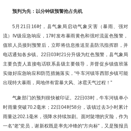
预判为先：以分钟级预警抢占先机
5
月2
1
日1
6
时，县气象局
启动气象灾害（暴雨、强对
流）Ⅳ级应急响应，17时
发布暴雨黄色
和强对流蓝色
预警
，
值班人员接到预警后，立即将信息推送至县防汛指挥群，并
电话通知各乡镇。
22日03时21分升级为红色预警，
县气象局
主要负责人
直接
电话
联系县级主要领导，并督促乡镇值班落
实
做好应急响应和防范措施落实，“牛车河
镇等
西部乡镇
可能
出现特大暴雨，局地伴有雷暴大风
、
冰雹天气过程
！”
气象部门的预判很快被印证。2
2
日
03
时，
牛车河
镇单小
时雨量突破
70.2
毫米；22日
04
时
58
分，该镇
过去3小时
累计
雨量
达202.1
毫米，强降水持续加剧。面对陡增的灾险，
作为
一名“老”党员，
谢新权
既是率先冲锋的“方向标”，又是预报员