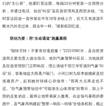
们的“主心骨”，
他
紧盯雷达图，每隔10分钟更新一次雨势分
析，并通过电话、短信“叫应”县应急管理局及
西部
乡镇。“当
时雷达回波
一直停留在牛车河等乡镇上方，后方又有源源不
断水汽补充过来，跟去年一样。
”
谢新权
回忆道。
联动为要：用“生命通道”跑赢暴雨
“
能转尽转
！
不要有丝毫犹豫
！”22日
05
时许，
县自然资
源局主要负责人
做出指示。收到气象预警叫应后，当地政府
及应急管理部门立即响应，理公港
镇干部
兰华军
接到气象“叫
应”后，冒着倾盆大雨逐户敲门。
小河口村九组李姣娥
家
是
切
坡建房户，
起初她对转移心存侥幸：“雨再大点再走也不
迟。”但气象预警短信中“可能发生山体滑坡”的警示，加上干
部的反复劝说，最终让他带着家人撤离。在这场与暴雨的赛
跑中，县气象局构建起“预警—响应—转移”全链条机制
，
截止