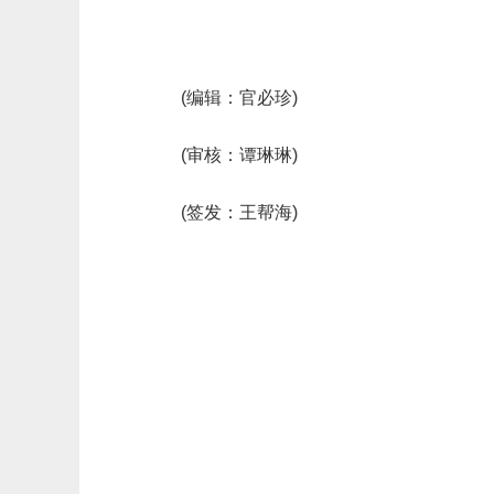
(编辑：官必珍)
(审核：谭琳琳)
(签发：王帮海)