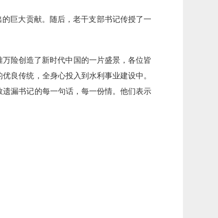
出的巨大贡献。随后，老干支部书记传授了一
千难万险创造了新时代中国的一片盛景，各位皆
的优良传统，全身心投入到水利事业建设中。
敢遗漏书记的每一句话，每一份情。他们表示