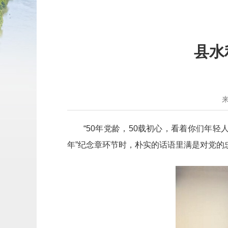
县水
“50年党龄，50载初心，看着你们年轻
年”纪念章环节时，朴实的话语里满是对党的