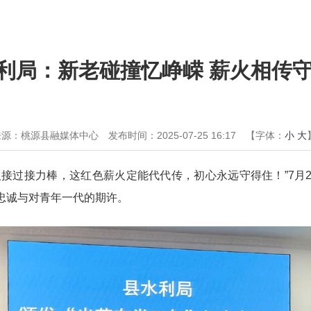
利局：新老碰撞忆峥嵘 薪火相传
来源：桃源县融媒体中心
发布时间：2025-07-25 16:17
【字体：
小
大
人接过接力棒，这红色薪火定能代代传，初心永远守得住！”7月2
忠诚与对青年一代的期许。