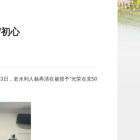
守初心
】
3日，老水利人杨再清在被授予“光荣在党50