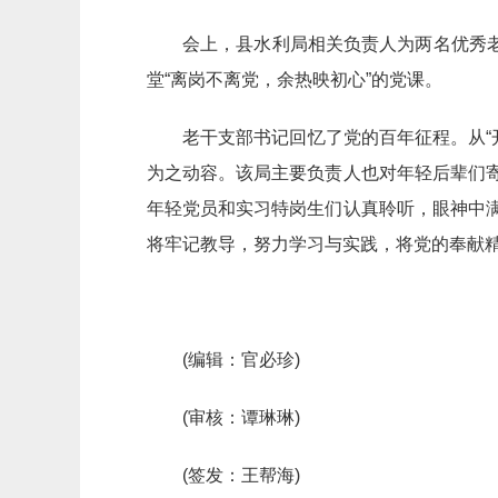
会上，县水利局相关负责人为两名优秀老
堂“离岗不离党，余热映初心”的党课。
老干支部书记回忆了党的百年征程。从“
为之动容。该局主要负责人也对年轻后辈们
年轻党员和实习特岗生们认真聆听，眼神中
将牢记教导，努力学习与实践，将党的奉献
(编辑：官必珍)
(审核：谭琳琳)
(签发：王帮海)