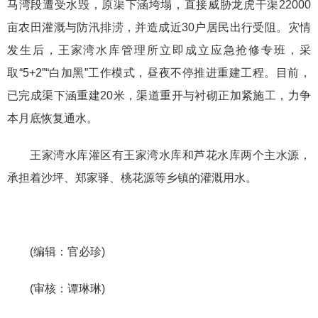
马湾段遭受水毁，原渠下涵垮塌，直接威胁龙虎干渠22000
亩农田灌溉与防汛排涝，并造成近30户居民出行受阻。灾情
发生后，王家湾水库管理所立即成立应急抢修专班，采
取“5+2”“白加黑”工作模式，昼夜不停推进重建工程。目前，
已完成渠下涵重建20米，渠道重开与衬砌正加紧施工，力争
本月底恢复通水。
王家湾水库灌区有王家湾水库和芦花水库两个主水源，
承担着沙坪、郑家驿、桃花源等乡镇的灌溉用水。
(编辑：官必珍)
(审核：谭琳琳)