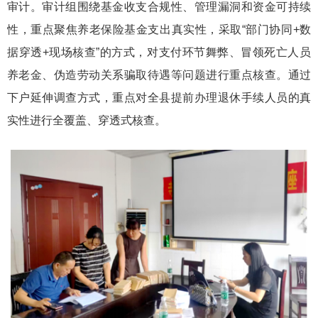
审计。
审计组围绕
基金收支合规性、管理漏洞和资金可持续
性，
重点聚焦
养老保险基金支出真实
性，采
取
“部门协同
+
数
据穿
透+
现场核查”
的方式
，
对支付环节舞弊、冒领死亡人员
养老金、伪造劳动关系骗取待遇等问题进行重点核查。通过
下户延伸调查
方式
，
重点
对全县
提前办理退休手续人员的
真
实性进行全覆盖、穿透式核查。