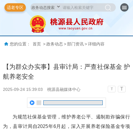
适老专区
您的位置：
首页
>
政务动态
>
部门资讯
>
详细内容
【为群众办实事】县审计局：严查社保基金 护
航养老安全
T
2025-09-24 15:39:03
桃源县融媒体中心
T
为
规范社保
基金
管理，维护
养老公平、遏制欺诈骗保行
为，县审计局
自2025年6月
起，
深入开展养老保险
基金专项