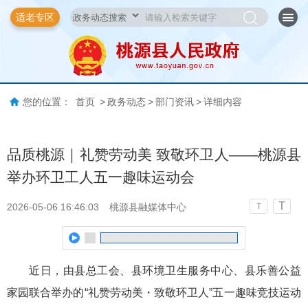
适老专区
您的位置：
首页
>
政务动态
>
部门资讯
>
详细内容
品质桃源｜礼赞劳动美 致敬环卫人——桃源县
举办环卫工人五一趣味运动会
T
2026-05-06 16:46:03
桃源县融媒体中心
T
近日，由县总工会、县环境卫生服务中心、县乐善公益
家园联合举办的“礼赞劳动美・致敬环卫人”五一趣味竞技运动