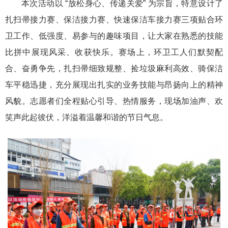
本次活动以 “放松身心、传递关爱” 为宗旨，特意设计了
扎扫帚接力赛、保洁接力赛、快速保洁车接力赛三项贴合环
卫工作、低强度、易参与的趣味项目，让大家在熟悉的技能
比拼中展现风采、收获快乐。赛场上，环卫工人们默契配
合、奋勇争先，扎扫帚细致规整、捡垃圾麻利高效、骑保洁
车平稳迅捷，充分展现出扎实的业务技能与昂扬向上的精神
风貌。志愿者们全程贴心引导、热情服务，现场加油声、欢
笑声此起彼伏，洋溢着温馨和谐的节日气息。