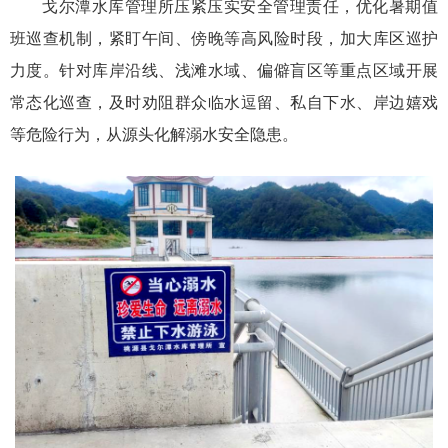
戈尔潭水库管理所压紧压实安全管理责任，优化暑期值
班巡查机制，紧盯午间、傍晚等高风险时段，加大库区巡护
力度。针对库岸沿线、浅滩水域、偏僻盲区等重点区域开展
常态化巡查，及时劝阻群众临水逗留、私自下水、岸边嬉戏
等危险行为，从源头化解溺水安全隐患。