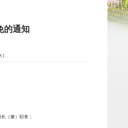
免的通知
大
】
局长（兼）职务；