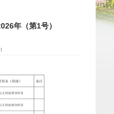
26年（第1号）
大
】
：