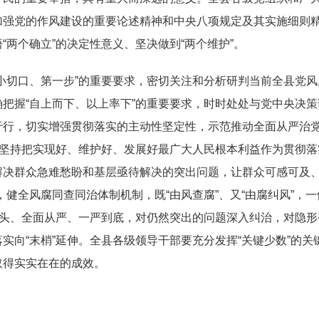
加强党的作风建设的重要论述精神和中央八项规定及其实施细则
两个确立”的决定性意义、坚决做到“两个维护”。
小切口、第一步”的重要要求，密切关注和分析研判当前全县党
把握“自上而下、以上率下”的重要要求，时时处处与党中央决
于行，切实增强贯彻落实的主动性坚定性，示范推动全面从严治
，坚持把实现好、维护好、发展好最广大人民根本利益作为贯彻
解决群众急难愁盼和基层亟待解决的突出问题，让群众可感可及、
，健全风腐同查同治体制机制，既“由风查腐”、又“由腐纠风”，
当头、全面从严、一严到底，对仍然突出的问题深入纠治，对隐
实向“末梢”延伸。全县各级领导干部要充分发挥“关键少数”的
取得实实在在的成效。