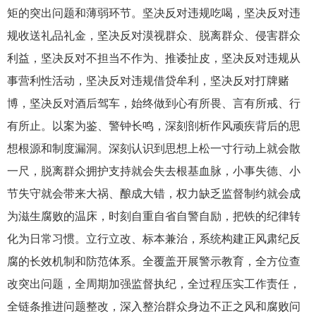
矩的突出问题和薄弱环节。坚决反对违规吃喝，坚决反对违
规收送礼品礼金，坚决反对漠视群众、脱离群众、侵害群众
利益，坚决反对不担当不作为、推诿扯皮，坚决反对违规从
事营利性活动，坚决反对违规借贷牟利，坚决反对打牌赌
博，坚决反对酒后驾车，始终做到心有所畏、言有所戒、行
有所止。以案为鉴、警钟长鸣，深刻剖析作风顽疾背后的思
想根源和制度漏洞。深刻认识到思想上松一寸行动上就会散
一尺，脱离群众拥护支持就会失去根基血脉，小事失德、小
节失守就会带来大祸、酿成大错，权力缺乏监督制约就会成
为滋生腐败的温床，时刻自重自省自警自励，把铁的纪律转
化为日常习惯。立行立改、标本兼治，系统构建正风肃纪反
腐的长效机制和防范体系。全覆盖开展警示教育，全方位查
改突出问题，全周期加强监督执纪，全过程压实工作责任，
全链条推进问题整改，深入整治群众身边不正之风和腐败问