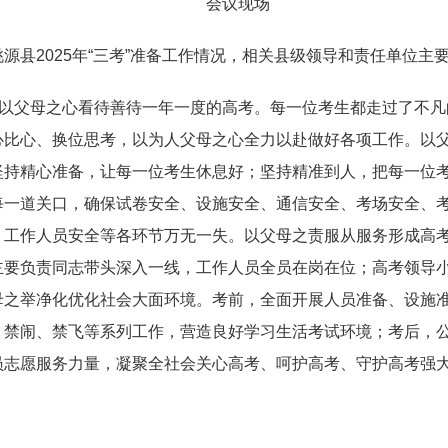
会议现场
源县2025年“三考”准备工作情况，相关县级领导和责任单位主
，以父母之心看待善待一年一度的高考。每一位考生都走过了不
心比心、换位思考，以为人父母之心全力以赴做好各项工作。以
坚持精心准备，让每一位考生休息好；坚持精准到人，把每一位
每一道关口，确保试卷安全、设施安全、通信安全、考场安全、
、工作人员安全等各环节万无一失。以父母之责服从服务形成高
主要负责同志带头深入一线，工作人员全员在岗在位；高考领导
母之举净化优化社会大面环境。考前，全面开展人员准备、设施
、禁闹、禁飞等系列工作，营造良好学习生活考试环境；考后，
员志愿服务力量，凝聚全社会关心高考、呵护高考、守护高考强