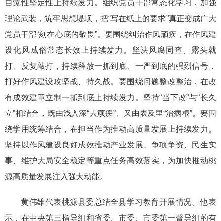
自觉性坚定性上持续发力。组织党员干部常态化学习，加强
理论武装，筑牢思想堤坝，把“写在纸上的要求”真正变成广大
党员干部“刻在心底的敬畏”。要围绕纠治作风顽疾，在作风建
设化风成俗常态长效上持续发力。坚决风腐同查、露头就
打、反复敲打，持续释放一抓到底、一严到底的强烈信号，
打好作风建设攻坚战、持久战。要围绕问题整改整治，在改
有成效建章立制一抓到底上持续发力。坚持“当下改”与“长久
立”相结合，既由浅入深“去顽疾”、又由表及里“治病根”。要围
绕学用统筹结合，在担当作为推动高质量发展上持续发力。
坚持以作风建设良好成效推动产业发展、争项争资、民生实
事、维护大局安全稳定等重点任务高效落实，为加快推动桃
源高质量发展注入强大动能。
黄伟雄代表桃源县委总结全县学习教育开展情况。他表
示，在中央第三指导组和省委、市委、市委第一督导组的有